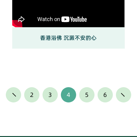
香港浴佛 沉澱不安的心
2
3
4
5
6